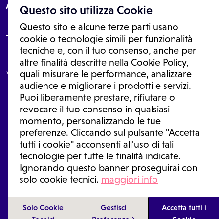
About
Questo sito utilizza Cookie
Questo sito e alcune terze parti usano
cookie o tecnologie simili per funzionalità
tecniche e, con il tuo consenso, anche per
Le informazioni proposte in questo sito non sono un consulto medico.
altre finalità descritte nella Cookie Policy,
In nessun caso, queste informazioni sostituiscono un consulto, una
visita o una diagnosi formulata dal medico. Non si devono considerare
quali misurare le performance, analizzare
le informazioni disponibili come suggerimenti per la formulazione di
audience e migliorare i prodotti e servizi.
una diagnosi, la determinazione di un trattamento o l'assunzione o
Puoi liberamente prestare, rifiutare o
sospensione di un farmaco senza prima consultare un medico di
medicina generale o uno specialista.
revocare il tuo consenso in qualsiasi
momento, personalizzando le tue
Condizioni di utilizzo
|
Privacy Policy
|
Gestione Cookie
Ⓒ 2026 | Tutti i diritti riservati.
preferenze. Cliccando sul pulsante "Accetta
tutti i cookie" acconsenti all'uso di tali
tecnologie per tutte le finalità indicate.
Ignorando questo banner proseguirai con
solo cookie tecnici.
maggiori info
Solo Cookie
Gestisci
Accetta tutti i
IN CASO DI EMERGENZA SANITARIA CHIAMARE IL 118
Tecnici
Preferenze
Cookie