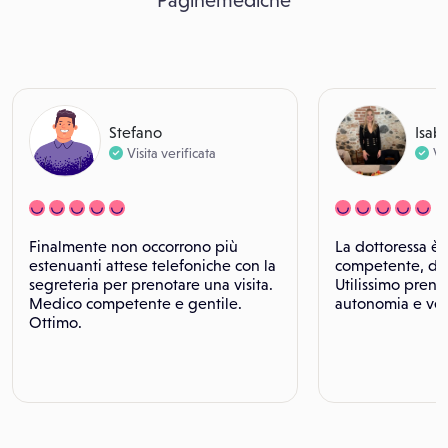
Paginemediche
Stefano
Isab
Visita verificata
Vi
Finalmente non occorrono più
La dottoressa è 
estenuanti attese telefoniche con la
competente, dav
segreteria per prenotare una visita.
Utilissimo preno
Medico competente e gentile.
autonomia e vel
Ottimo.