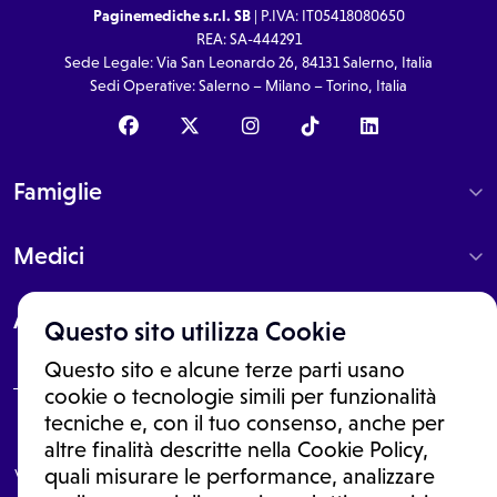
Paginemediche s.r.l. SB
| P.IVA: IT05418080650
REA: SA-444291
Sede Legale: Via San Leonardo 26, 84131 Salerno, Italia
Sedi Operative: Salerno – Milano – Torino, Italia
Famiglie
Medici
About
Questo sito utilizza Cookie
Questo sito e alcune terze parti usano
cookie o tecnologie simili per funzionalità
tecniche e, con il tuo consenso, anche per
Le informazioni proposte in questo sito non sono un consulto medico.
altre finalità descritte nella Cookie Policy,
In nessun caso, queste informazioni sostituiscono un consulto, una
visita o una diagnosi formulata dal medico. Non si devono considerare
quali misurare le performance, analizzare
le informazioni disponibili come suggerimenti per la formulazione di