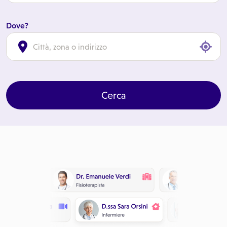
Dove?
cl
Cerca