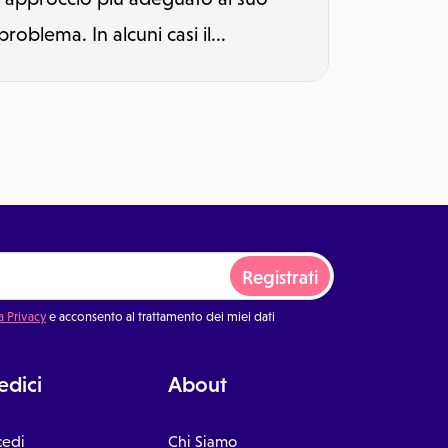
problema. In alcuni casi il...
Registrati
a Privacy
e acconsento al trattamento dei miei dati
dici
About
cedi
Chi Siamo