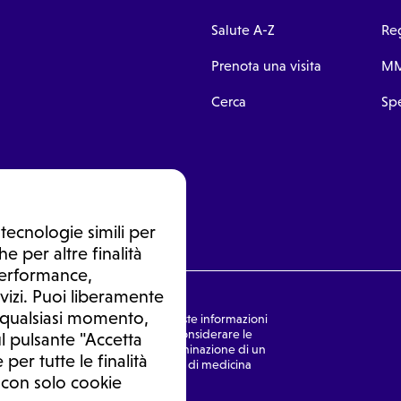
Salute A-Z
Reg
Prenota una visita
MM
Cerca
Spe
tecnologie simili per
e per altre finalità
 performance,
vizi. Puoi liberamente
n qualsiasi momento,
nsulto medico. In nessun caso, queste informazioni
rmulata dal medico. Non si devono considerare le
l pulsante "Accetta
ulazione di una diagnosi, la determinazione di un
 per tutte le finalità
o senza prima consultare un medico di medicina
 con solo cookie