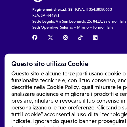
Paginemediche s.r.l. SB
| P.IVA: IT05418080650
REA: SA-444291
Sede Legale: Via San Leonardo 26, 84131 Salerno, Italia
Sedi Operative: Salerno – Milano – Torino, Italia
Questo sito utilizza Cookie
Questo sito e alcune terze parti usano cookie o 
funzionalità tecniche e, con il tuo consenso, anch
descritte nella Cookie Policy, quali misurare le
analizzare audience e migliorare i prodotti e ser
prestare, rifiutare o revocare il tuo consenso i
Le informazioni proposte in questo sito non sono un co
sostituiscono un consulto, una visita o una diagnosi fo
personalizzando le tue preferenze. Cliccando su
informazioni disponibili come suggerimenti per la form
tutti i cookie" acconsenti all'uso di tali tecnologie
trattamento o l'assunzione o sospensione di un farmac
generale o uno specialista.
indicate. Ignorando questo banner proseguirai