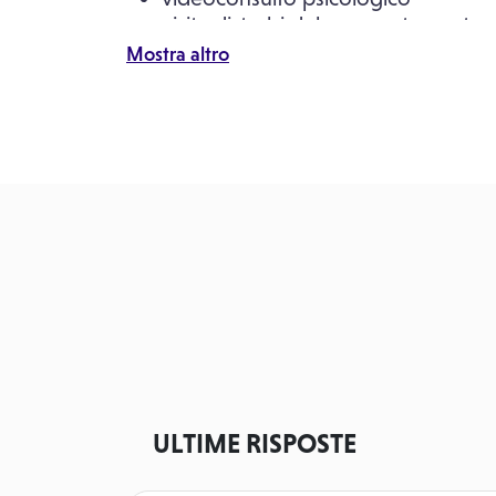
visita disturbi del comportamento 
visita sessuologica
Mostra altro
visita sessuologica di coppia
ULTIME RISPOSTE