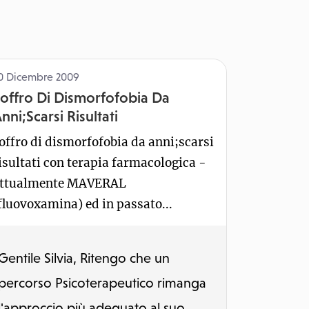
0 Dicembre 2009
offro Di Dismorfofobia Da
nni;Scarsi Risultati
offro di dismorfofobia da anni;scarsi
isultati con terapia farmacologica -
ttualmente MAVERAL
fluovoxamina) ed in passato...
Gentile Silvia, Ritengo che un
percorso Psicoterapeutico rimanga
l'approccio più adeguato al suo