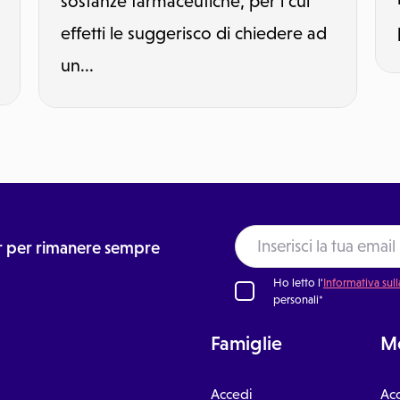
sostanze farmaceutiche, per i cui
effetti le suggerisco di chiedere ad
un...
ter per rimanere sempre
Ho letto l'
Informativa sull
personali*
Famiglie
Me
Accedi
Ac