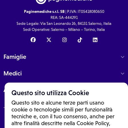
Paginemediche s.r.l. SB
| P.IVA: IT05418080650
REA: SA-444291
Sede Legale: Via San Leonardo 26, 84131 Salerno, Italia
Sedi Operative: Salerno – Milano – Torino, Italia
Famiglie
Medici
About
Questo sito utilizza Cookie
Questo sito e alcune terze parti usano
cookie o tecnologie simili per funzionalità
tecniche e, con il tuo consenso, anche per
Le informazioni proposte in questo sito non sono un consulto medico.
altre finalità descritte nella Cookie Policy,
In nessun caso, queste informazioni sostituiscono un consulto, una