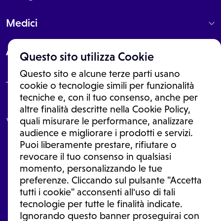
Medici
About
Questo sito utilizza Cookie
Questo sito e alcune terze parti usano
cookie o tecnologie simili per funzionalità
tecniche e, con il tuo consenso, anche per
Le informazioni proposte in questo sito non sono un consulto medico.
altre finalità descritte nella Cookie Policy,
In nessun caso, queste informazioni sostituiscono un consulto, una
visita o una diagnosi formulata dal medico. Non si devono considerare
quali misurare le performance, analizzare
le informazioni disponibili come suggerimenti per la formulazione di
audience e migliorare i prodotti e servizi.
una diagnosi, la determinazione di un trattamento o l'assunzione o
Puoi liberamente prestare, rifiutare o
sospensione di un farmaco senza prima consultare un medico di
medicina generale o uno specialista.
revocare il tuo consenso in qualsiasi
momento, personalizzando le tue
Condizioni di utilizzo
|
Privacy Policy
|
Gestione Cookie
Ⓒ 2026 | Tutti i diritti riservati.
preferenze. Cliccando sul pulsante "Accetta
tutti i cookie" acconsenti all'uso di tali
tecnologie per tutte le finalità indicate.
Ignorando questo banner proseguirai con