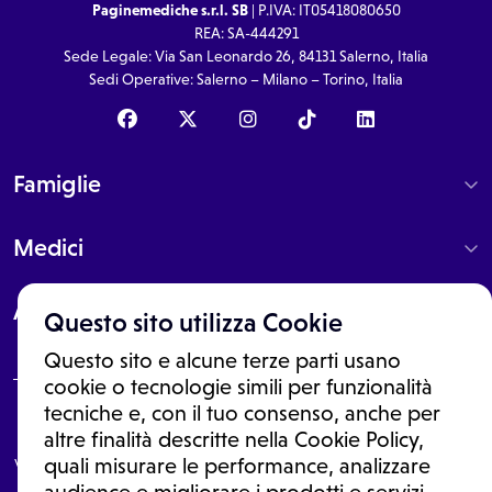
Paginemediche s.r.l. SB
| P.IVA: IT05418080650
REA: SA-444291
Sede Legale: Via San Leonardo 26, 84131 Salerno, Italia
Sedi Operative: Salerno – Milano – Torino, Italia
Famiglie
Medici
About
Questo sito utilizza Cookie
Questo sito e alcune terze parti usano
cookie o tecnologie simili per funzionalità
tecniche e, con il tuo consenso, anche per
Le informazioni proposte in questo sito non sono un consulto medico.
altre finalità descritte nella Cookie Policy,
In nessun caso, queste informazioni sostituiscono un consulto, una
visita o una diagnosi formulata dal medico. Non si devono considerare
quali misurare le performance, analizzare
le informazioni disponibili come suggerimenti per la formulazione di