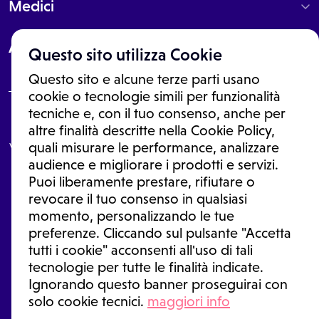
Medici
About
Questo sito utilizza Cookie
Questo sito e alcune terze parti usano
cookie o tecnologie simili per funzionalità
tecniche e, con il tuo consenso, anche per
Le informazioni proposte in questo sito non sono un consulto medico.
altre finalità descritte nella Cookie Policy,
In nessun caso, queste informazioni sostituiscono un consulto, una
visita o una diagnosi formulata dal medico. Non si devono considerare
quali misurare le performance, analizzare
le informazioni disponibili come suggerimenti per la formulazione di
audience e migliorare i prodotti e servizi.
una diagnosi, la determinazione di un trattamento o l'assunzione o
Puoi liberamente prestare, rifiutare o
sospensione di un farmaco senza prima consultare un medico di
medicina generale o uno specialista.
revocare il tuo consenso in qualsiasi
momento, personalizzando le tue
Condizioni di utilizzo
|
Privacy Policy
|
Gestione Cookie
Ⓒ 2026 | Tutti i diritti riservati.
preferenze. Cliccando sul pulsante "Accetta
tutti i cookie" acconsenti all'uso di tali
tecnologie per tutte le finalità indicate.
Ignorando questo banner proseguirai con
solo cookie tecnici.
maggiori info