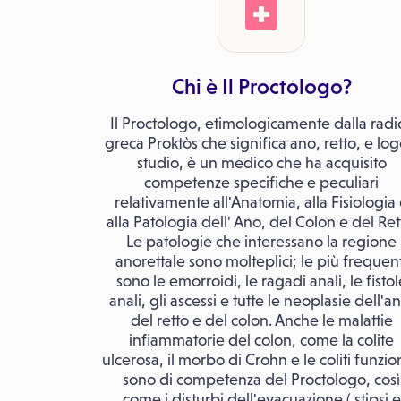
Chi è Il Proctologo?
Il Proctologo, etimologicamente dalla radi
greca Proktòs che significa ano, retto, e log
studio, è un medico che ha acquisito
competenze specifiche e peculiari
relativamente all'Anatomia, alla Fisiologia
alla Patologia dell' Ano, del Colon e del Ret
Le patologie che interessano la regione
anorettale sono molteplici; le più frequent
sono le emorroidi, le ragadi anali, le fistol
anali, gli ascessi e tutte le neoplasie dell'a
del retto e del colon. Anche le malattie
infiammatorie del colon, come la colite
ulcerosa, il morbo di Crohn e le coliti funzio
sono di competenza del Proctologo, così
come i disturbi dell'evacuazione ( stipsi e