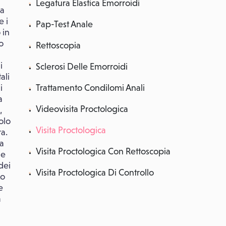
Legatura Elastica Emorroidi
ca
e i
Pap-Test Anale
 in
o
Rettoscopia
i
Sclerosi Delle Emorroidi
ali
i
Trattamento Condilomi Anali
a
Videovisita Proctologica
,
olo
Visita Proctologica
a.
la
Visita Proctologica Con Rettoscopia
le
dei
Visita Proctologica Di Controllo
Lo
e
a