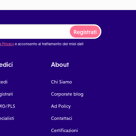
Registrati
a Privacy
e acconsento al trattamento dei miei dati
dici
About
cedi
Chi Siamo
istrati
Corporate blog
G/PLS
Ad Policy
cialisti
Contattaci
Certificazioni