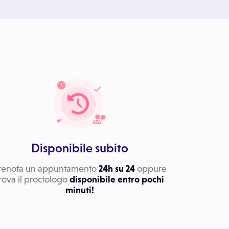
Disponibile subito
renota un appuntamento
24h su 24
oppure
rova il proctologo
disponibile entro pochi
minuti!