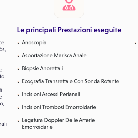
Le principali Prestazioni eseguite
ce
Anoscopia
òs,
Asportazione Marisca Anale
Biopsie Anorettali
 e
to.
Ecografia Transrettale Con Sonda Rotante
i
Incisioni Ascessi Perianali
e
no,
Incisioni Trombosi Emorroidarie
Legatura Doppler Delle Arterie
nali
Emorroidarie