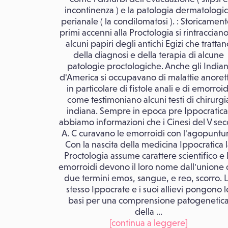
incontinenza ) e la patologia dermatologi
perianale ( la condilomatosi ). : Storicament
primi accenni alla Proctologia si rintracciano
alcuni papiri degli antichi Egizi che trattan
della diagnosi e della terapia di alcune
patologie proctologiche. Anche gli Indian
d'America si occupavano di malattie anorett
in particolare di fistole anali e di emorroid
come testimoniano alcuni testi di chirurgi
indiana. Sempre in epoca pre Ippocratica
abbiamo informazioni che i Cinesi del V sec
A. C curavano le emorroidi con l'agopuntur
Con la nascita della medicina Ippocratica 
Proctologia assume carattere scientifico e 
emorroidi devono il loro nome dall'unione 
due termini emos, sangue, e reo, scorro. 
stesso Ippocrate e i suoi allievi pongono l
basi per una comprensione patogenetic
della ...
[continua a leggere]