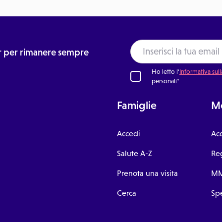
ter per rimanere sempre
Ho letto l'
Informativa sull
personali*
Famiglie
Me
Accedi
Ac
Salute A-Z
Reg
Prenota una visita
MM
Cerca
Spe