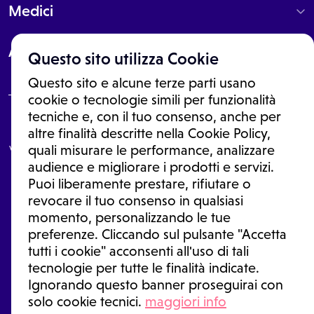
Medici
About
Questo sito utilizza Cookie
Questo sito e alcune terze parti usano
cookie o tecnologie simili per funzionalità
tecniche e, con il tuo consenso, anche per
Le informazioni proposte in questo sito non sono un consulto medico.
altre finalità descritte nella Cookie Policy,
In nessun caso, queste informazioni sostituiscono un consulto, una
visita o una diagnosi formulata dal medico. Non si devono considerare
quali misurare le performance, analizzare
le informazioni disponibili come suggerimenti per la formulazione di
audience e migliorare i prodotti e servizi.
una diagnosi, la determinazione di un trattamento o l'assunzione o
Puoi liberamente prestare, rifiutare o
sospensione di un farmaco senza prima consultare un medico di
medicina generale o uno specialista.
revocare il tuo consenso in qualsiasi
momento, personalizzando le tue
Condizioni di utilizzo
|
Privacy Policy
|
Gestione Cookie
Ⓒ 2026 | Tutti i diritti riservati.
preferenze. Cliccando sul pulsante "Accetta
tutti i cookie" acconsenti all'uso di tali
tecnologie per tutte le finalità indicate.
Ignorando questo banner proseguirai con
solo cookie tecnici.
maggiori info