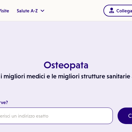
isite
Salute A-Z
Collega
Osteopata
 migliori medici e le migliori strutture sanitari
rve?
C