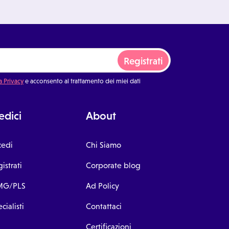
Registrati
a Privacy
e acconsento al trattamento dei miei dati
dici
About
cedi
Chi Siamo
istrati
Corporate blog
G/PLS
Ad Policy
cialisti
Contattaci
Certificazioni