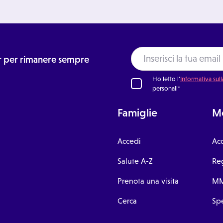
ter per rimanere sempre
Ho letto l'
Informativa sull
personali*
Famiglie
Me
Accedi
Ac
Salute A-Z
Reg
Prenota una visita
MM
Cerca
Spe