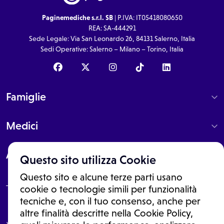
Paginemediche s.r.l. SB
| P.IVA: IT05418080650
REA: SA-444291
Sede Legale: Via San Leonardo 26, 84131 Salerno, Italia
Sedi Operative: Salerno – Milano – Torino, Italia
Famiglie
Medici
About
Questo sito utilizza Cookie
Questo sito e alcune terze parti usano
cookie o tecnologie simili per funzionalità
tecniche e, con il tuo consenso, anche per
Le informazioni proposte in questo sito non sono un consulto medico.
altre finalità descritte nella Cookie Policy,
In nessun caso, queste informazioni sostituiscono un consulto, una
visita o una diagnosi formulata dal medico. Non si devono considerare