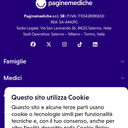
Paginemediche s.r.l. SB
| P.IVA: IT05418080650
REA: SA-444291
Sede Legale: Via San Leonardo 26, 84131 Salerno, Italia
Sedi Operative: Salerno – Milano – Torino, Italia
Famiglie
Medici
About
Questo sito utilizza Cookie
Questo sito e alcune terze parti usano
cookie o tecnologie simili per funzionalità
tecniche e, con il tuo consenso, anche per
Le informazioni proposte in questo sito non sono un consulto medico.
altre finalità descritte nella Cookie Policy,