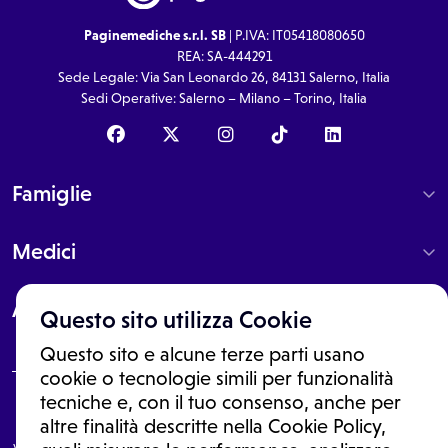
Paginemediche s.r.l. SB
| P.IVA: IT05418080650
REA: SA-444291
Sede Legale: Via San Leonardo 26, 84131 Salerno, Italia
Sedi Operative: Salerno – Milano – Torino, Italia
Famiglie
Medici
About
Questo sito utilizza Cookie
Questo sito e alcune terze parti usano
cookie o tecnologie simili per funzionalità
tecniche e, con il tuo consenso, anche per
Le informazioni proposte in questo sito non sono un consulto medico.
altre finalità descritte nella Cookie Policy,
In nessun caso, queste informazioni sostituiscono un consulto, una
visita o una diagnosi formulata dal medico. Non si devono considerare