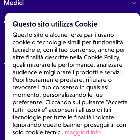
Medici
About
Questo sito utilizza Cookie
Questo sito e alcune terze parti usano
cookie o tecnologie simili per funzionalità
tecniche e, con il tuo consenso, anche per
Le informazioni proposte in questo sito non sono un consulto medico.
altre finalità descritte nella Cookie Policy,
In nessun caso, queste informazioni sostituiscono un consulto, una
visita o una diagnosi formulata dal medico. Non si devono considerare
quali misurare le performance, analizzare
le informazioni disponibili come suggerimenti per la formulazione di
audience e migliorare i prodotti e servizi.
una diagnosi, la determinazione di un trattamento o l'assunzione o
Puoi liberamente prestare, rifiutare o
sospensione di un farmaco senza prima consultare un medico di
medicina generale o uno specialista.
revocare il tuo consenso in qualsiasi
momento, personalizzando le tue
Condizioni di utilizzo
|
Privacy Policy
|
Gestione Cookie
Ⓒ 2026 | Tutti i diritti riservati.
preferenze. Cliccando sul pulsante "Accetta
tutti i cookie" acconsenti all'uso di tali
tecnologie per tutte le finalità indicate.
Ignorando questo banner proseguirai con
solo cookie tecnici.
maggiori info