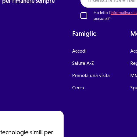
ter per rimanere sempre
Ho letto l'
Informativa sull
personali*
Famiglie
Me
Accedi
Ac
Salute A-Z
Reg
Prenota una visita
MM
Cerca
Spe
tecnologie simili per