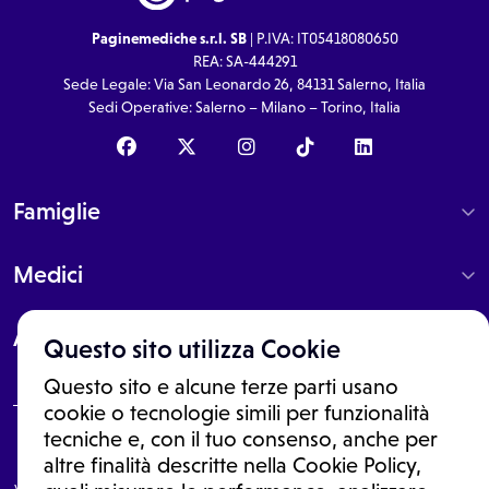
Paginemediche s.r.l. SB
| P.IVA: IT05418080650
REA: SA-444291
Sede Legale: Via San Leonardo 26, 84131 Salerno, Italia
Sedi Operative: Salerno – Milano – Torino, Italia
Famiglie
Medici
About
Questo sito utilizza Cookie
Questo sito e alcune terze parti usano
cookie o tecnologie simili per funzionalità
tecniche e, con il tuo consenso, anche per
Le informazioni proposte in questo sito non sono un consulto medico.
altre finalità descritte nella Cookie Policy,
In nessun caso, queste informazioni sostituiscono un consulto, una
visita o una diagnosi formulata dal medico. Non si devono considerare