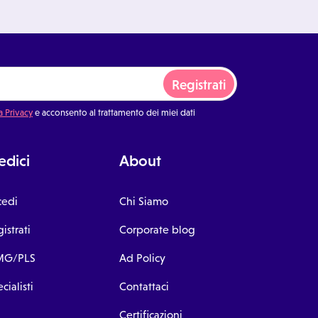
Registrati
a Privacy
e acconsento al trattamento dei miei dati
dici
About
cedi
Chi Siamo
istrati
Corporate blog
G/PLS
Ad Policy
cialisti
Contattaci
Certificazioni