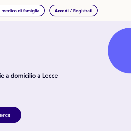
 medico di famiglia
Accedi
/ Registrati
rie a domicilio a Lecce
erca