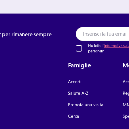
ter per rimanere sempre
Ho letto l'
Informativa sull
personali*
Famiglie
Me
Accedi
Ac
Salute A-Z
Reg
Prenota una visita
MM
Cerca
Spe