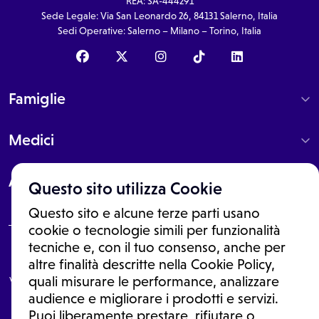
REA: SA-444291
Sede Legale: Via San Leonardo 26, 84131 Salerno, Italia
Sedi Operative: Salerno – Milano – Torino, Italia
Famiglie
Medici
About
Questo sito utilizza Cookie
Questo sito e alcune terze parti usano
cookie o tecnologie simili per funzionalità
tecniche e, con il tuo consenso, anche per
Le informazioni proposte in questo sito non sono un consulto medico.
altre finalità descritte nella Cookie Policy,
In nessun caso, queste informazioni sostituiscono un consulto, una
visita o una diagnosi formulata dal medico. Non si devono considerare
quali misurare le performance, analizzare
le informazioni disponibili come suggerimenti per la formulazione di
audience e migliorare i prodotti e servizi.
una diagnosi, la determinazione di un trattamento o l'assunzione o
Puoi liberamente prestare, rifiutare o
sospensione di un farmaco senza prima consultare un medico di