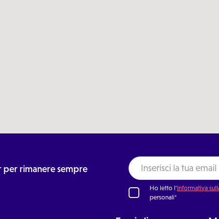
ter per rimanere sempre
Ho letto l'
Informativa sull
personali*