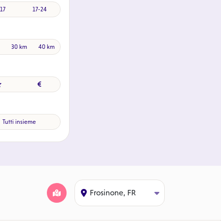
17
17-24
30 km
40 km
Tutti insieme
Frosinone, FR