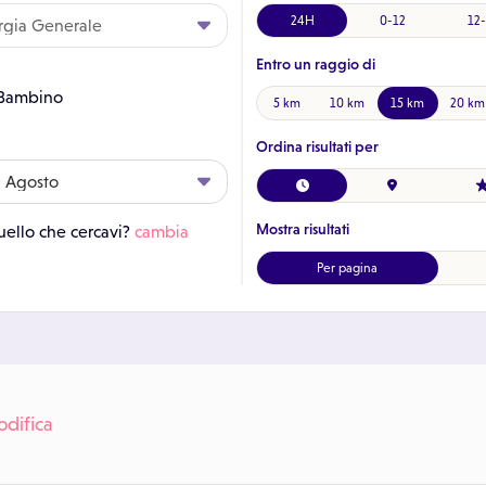
24H
0-12
12-
Entro un raggio di
Bambino
5 km
10 km
15 km
20 km
Ordina risultati per
Mostra risultati
ello che cercavi?
cambia
Per pagina
difica