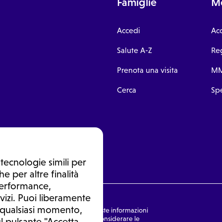
Famiglie
Me
Accedi
Ac
Salute A-Z
Reg
Prenota una visita
MM
Cerca
Spe
tecnologie simili per
e per altre finalità
 performance,
vizi. Puoi liberamente
n qualsiasi momento,
nsulto medico. In nessun caso, queste informazioni
rmulata dal medico. Non si devono considerare le
l pulsante "Accetta