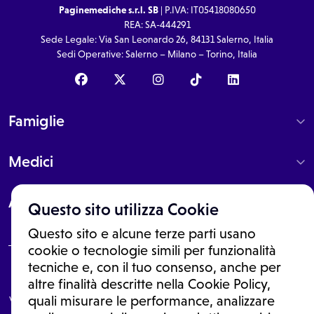
Paginemediche s.r.l. SB
| P.IVA: IT05418080650
REA: SA-444291
Sede Legale: Via San Leonardo 26, 84131 Salerno, Italia
Sedi Operative: Salerno – Milano – Torino, Italia
Famiglie
Medici
About
Questo sito utilizza Cookie
Questo sito e alcune terze parti usano
cookie o tecnologie simili per funzionalità
tecniche e, con il tuo consenso, anche per
Le informazioni proposte in questo sito non sono un consulto medico.
altre finalità descritte nella Cookie Policy,
In nessun caso, queste informazioni sostituiscono un consulto, una
visita o una diagnosi formulata dal medico. Non si devono considerare
quali misurare le performance, analizzare
le informazioni disponibili come suggerimenti per la formulazione di