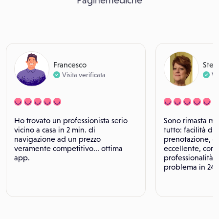
Paginemediche
Francesco
Stef
Visita verificata
Vi
Ho trovato un professionista serio
Sono rimasta mol
vicino a casa in 2 min. di
tutto: facilità di 
navigazione ad un prezzo
prenotazione, o
veramente competitivo... ottima
eccellente, corte
app.
professionalità. 
problema in 24 o