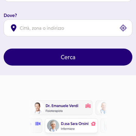
Dove?
cl
Cerca