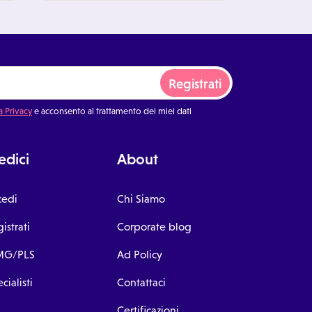
Registrati
a Privacy
e acconsento al trattamento dei miei dati
dici
About
cedi
Chi Siamo
istrati
Corporate blog
G/PLS
Ad Policy
cialisti
Contattaci
Certificazioni