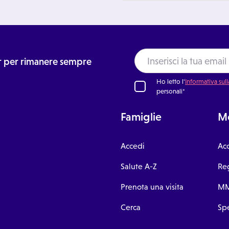
ter per rimanere sempre
Ho letto l'
Informativa sull
personali*
Famiglie
Me
Accedi
Ac
Salute A-Z
Reg
Prenota una visita
MM
Cerca
Spe