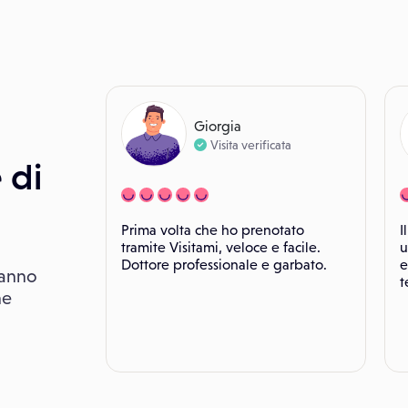
Giorgia
Visita verificata
 di
Prima volta che ho prenotato
I
tramite Visitami, veloce e facile.
u
Dottore professionale e garbato.
e
hanno
t
he