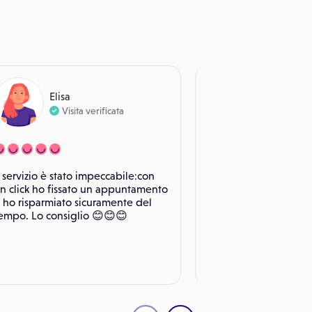
Elisa
Ylenia
Visita verificata
Visita ver
l servizio è stato impeccabile:con
Avevo urgenza di far v
n click ho fissato un appuntamento
bimbo di 2 anni di sab
 ho risparmiato sicuramente del
è stato molto gentile 
empo. Lo consiglio 😊😊😊
lasciato visitare tranq