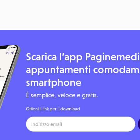
Scarica l’app Paginemedic
appuntamenti comodame
smartphone
È semplice, veloce e gratis.
Ottieni il link per il download