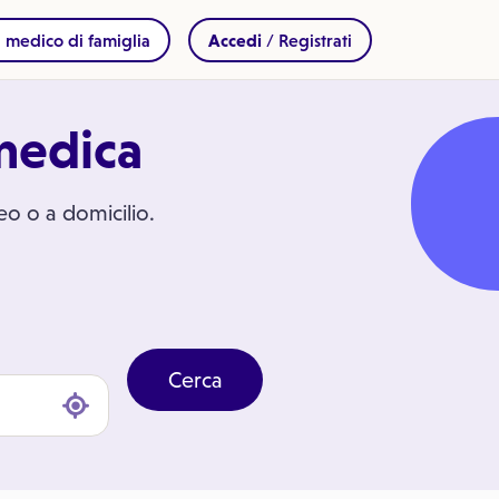
 medico di famiglia
Accedi
/ Registrati
 medica
deo o a domicilio.
Cerca
clicca per geolocalizzarti