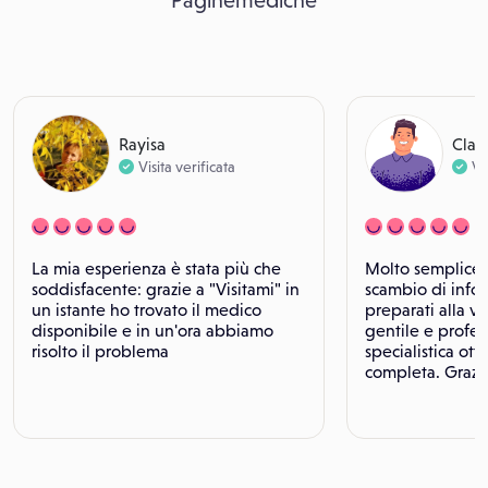
Paginemediche
Rayisa
Clau
Visita verificata
Vi
La mia esperienza è stata più che
Molto semplice 
soddisfacente: grazie a "Visitami" in
scambio di infor
un istante ho trovato il medico
preparati alla vi
disponibile e in un'ora abbiamo
gentile e profess
risolto il problema
specialistica ott
completa. Grazi