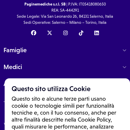
Paginemediche s.r.l. SB
| P.IVA: IT05418080650
REA: SA-444291
Sede Legale: Via San Leonardo 26, 84131 Salerno, Italia
Sedi Operative: Salerno – Milano – Torino, Italia
Famiglie
Medici
About
Questo sito utilizza Cookie
Questo sito e alcune terze parti usano
cookie o tecnologie simili per funzionalità
tecniche e, con il tuo consenso, anche per
Le informazioni proposte in questo sito non sono un consulto medico.
In nessun caso, queste informazioni sostituiscono un consulto, una
altre finalità descritte nella Cookie Policy,
visita o una diagnosi formulata dal medico. Non si devono considerare
quali misurare le performance, analizzare
le informazioni disponibili come suggerimenti per la formulazione di