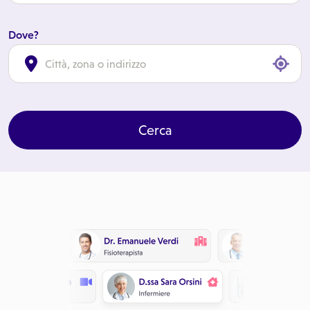
Dove?
cl
Cerca