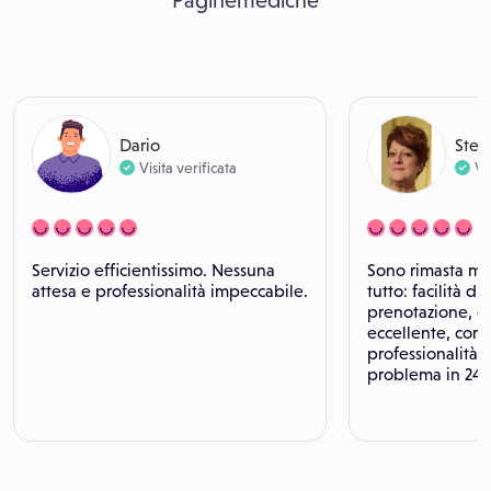
Paginemediche
Dario
Stef
Visita verificata
Vi
Servizio efficientissimo. Nessuna
Sono rimasta mol
attesa e professionalità impeccabile.
tutto: facilità di 
prenotazione, o
eccellente, corte
professionalità. 
problema in 24 o