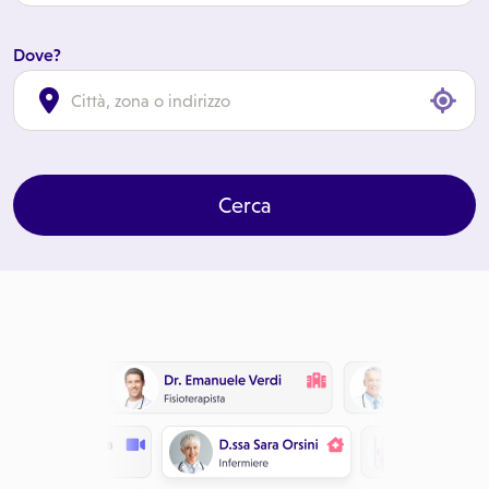
Dove?
cl
Cerca