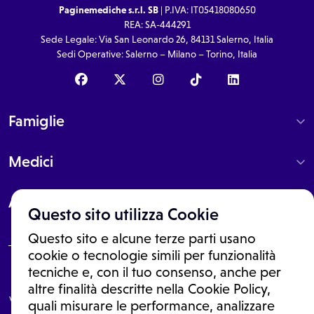
Paginemediche s.r.l. SB
| P.IVA: IT05418080650
REA: SA-444291
Sede Legale: Via San Leonardo 26, 84131 Salerno, Italia
Sedi Operative: Salerno – Milano – Torino, Italia
Famiglie
Medici
About
Questo sito utilizza Cookie
Questo sito e alcune terze parti usano
cookie o tecnologie simili per funzionalità
tecniche e, con il tuo consenso, anche per
Le informazioni proposte in questo sito non sono un consulto medico.
In nessun caso, queste informazioni sostituiscono un consulto, una
altre finalità descritte nella Cookie Policy,
visita o una diagnosi formulata dal medico. Non si devono considerare
quali misurare le performance, analizzare
le informazioni disponibili come suggerimenti per la formulazione di