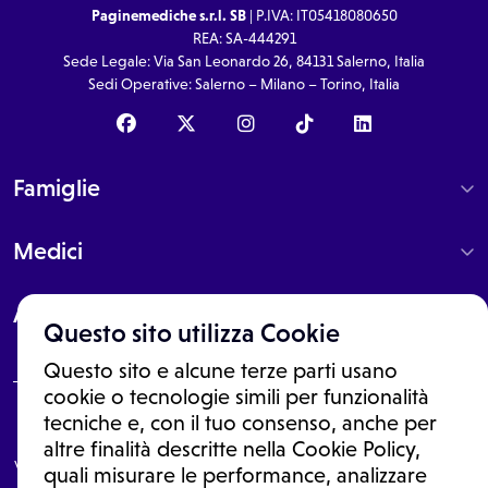
Paginemediche s.r.l. SB
| P.IVA: IT05418080650
REA: SA-444291
Sede Legale: Via San Leonardo 26, 84131 Salerno, Italia
Sedi Operative: Salerno – Milano – Torino, Italia
Famiglie
Medici
About
Questo sito utilizza Cookie
Questo sito e alcune terze parti usano
cookie o tecnologie simili per funzionalità
tecniche e, con il tuo consenso, anche per
Le informazioni proposte in questo sito non sono un consulto medico.
In nessun caso, queste informazioni sostituiscono un consulto, una
altre finalità descritte nella Cookie Policy,
visita o una diagnosi formulata dal medico. Non si devono considerare
quali misurare le performance, analizzare
le informazioni disponibili come suggerimenti per la formulazione di