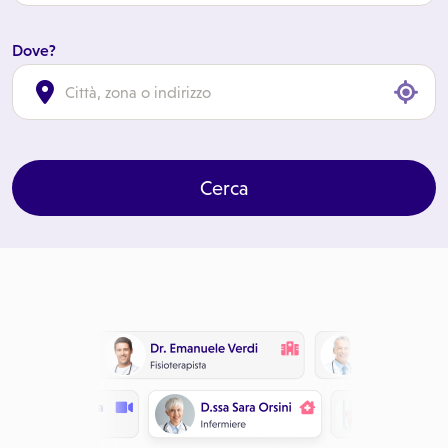
Dove?
cl
Cerca