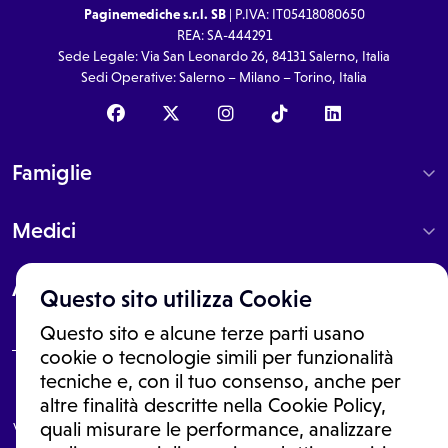
Paginemediche s.r.l. SB
| P.IVA: IT05418080650
REA: SA-444291
Sede Legale: Via San Leonardo 26, 84131 Salerno, Italia
Sedi Operative: Salerno – Milano – Torino, Italia
Famiglie
Medici
About
Questo sito utilizza Cookie
Questo sito e alcune terze parti usano
cookie o tecnologie simili per funzionalità
tecniche e, con il tuo consenso, anche per
Le informazioni proposte in questo sito non sono un consulto medico.
altre finalità descritte nella Cookie Policy,
In nessun caso, queste informazioni sostituiscono un consulto, una
visita o una diagnosi formulata dal medico. Non si devono considerare
quali misurare le performance, analizzare
le informazioni disponibili come suggerimenti per la formulazione di