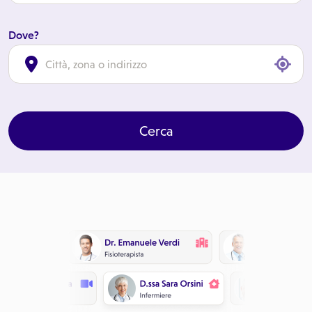
Dove?
cl
Cerca