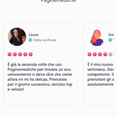
Paginemediche
Laura
Soni
Visita verificata
Vi
È già la seconda volta che uso
È il mio nuovo 
Paginemediche per trovare un eco
settimana. Genti
velocemente e devo dire che come
competente. Il f
allora nn mi ha delusa. Prenotata
prenotare gli a
per il giorno successivo, servizio top
assolutamente m
e veloce!