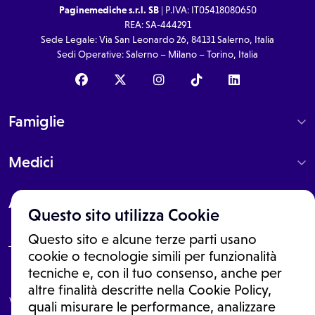
Paginemediche s.r.l. SB
| P.IVA: IT05418080650
REA: SA-444291
Sede Legale: Via San Leonardo 26, 84131 Salerno, Italia
Sedi Operative: Salerno – Milano – Torino, Italia
Famiglie
Medici
About
Questo sito utilizza Cookie
Questo sito e alcune terze parti usano
cookie o tecnologie simili per funzionalità
tecniche e, con il tuo consenso, anche per
Le informazioni proposte in questo sito non sono un consulto medico.
In nessun caso, queste informazioni sostituiscono un consulto, una
altre finalità descritte nella Cookie Policy,
visita o una diagnosi formulata dal medico. Non si devono considerare
quali misurare le performance, analizzare
le informazioni disponibili come suggerimenti per la formulazione di