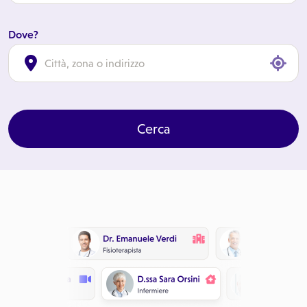
Dove?
cl
Cerca