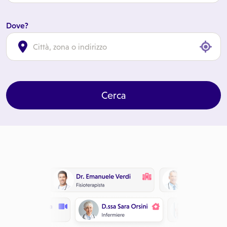
Dove?
cl
Cerca