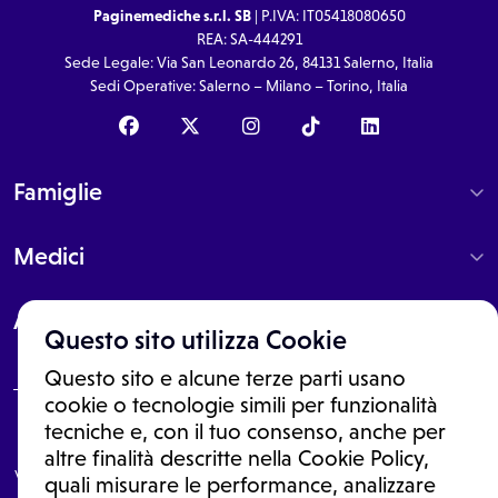
Paginemediche s.r.l. SB
| P.IVA: IT05418080650
REA: SA-444291
Sede Legale: Via San Leonardo 26, 84131 Salerno, Italia
Sedi Operative: Salerno – Milano – Torino, Italia
Famiglie
Medici
About
Questo sito utilizza Cookie
Questo sito e alcune terze parti usano
cookie o tecnologie simili per funzionalità
tecniche e, con il tuo consenso, anche per
Le informazioni proposte in questo sito non sono un consulto medico.
In nessun caso, queste informazioni sostituiscono un consulto, una
altre finalità descritte nella Cookie Policy,
visita o una diagnosi formulata dal medico. Non si devono considerare
quali misurare le performance, analizzare
le informazioni disponibili come suggerimenti per la formulazione di