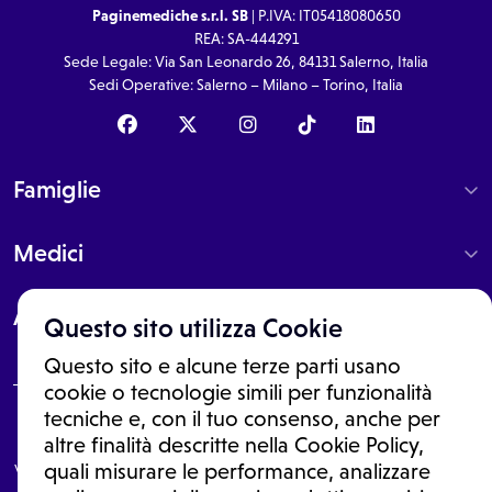
Paginemediche s.r.l. SB
| P.IVA: IT05418080650
REA: SA-444291
Sede Legale: Via San Leonardo 26, 84131 Salerno, Italia
Sedi Operative: Salerno – Milano – Torino, Italia
Famiglie
Medici
About
Questo sito utilizza Cookie
Questo sito e alcune terze parti usano
cookie o tecnologie simili per funzionalità
tecniche e, con il tuo consenso, anche per
Le informazioni proposte in questo sito non sono un consulto medico.
altre finalità descritte nella Cookie Policy,
In nessun caso, queste informazioni sostituiscono un consulto, una
visita o una diagnosi formulata dal medico. Non si devono considerare
quali misurare le performance, analizzare
le informazioni disponibili come suggerimenti per la formulazione di