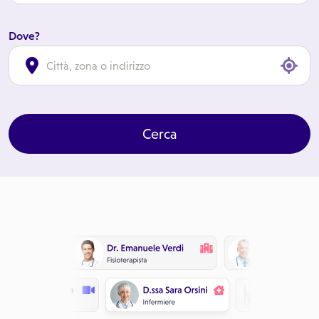
Dove?
cl
Cerca