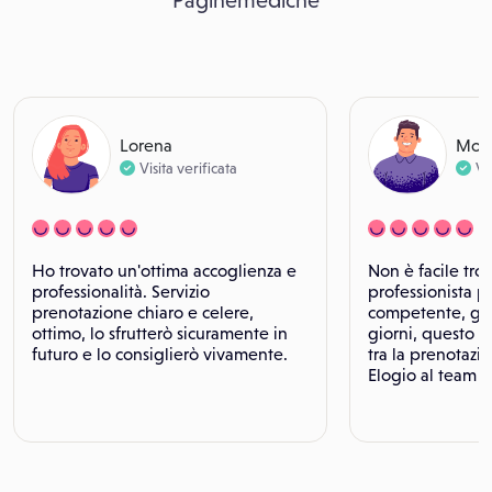
Paginemediche
Lorena
Mor
Visita verificata
Vi
Ho trovato un'ottima accoglienza e
Non è facile tro
professionalità. Servizio
professionista p
prenotazione chiaro e celere,
competente, gen
ottimo, lo sfrutterò sicuramente in
giorni, questo è
futuro e lo consiglierò vivamente.
tra la prenotazio
Elogio al team V