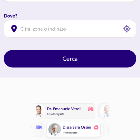
Dove?
cl
Cerca