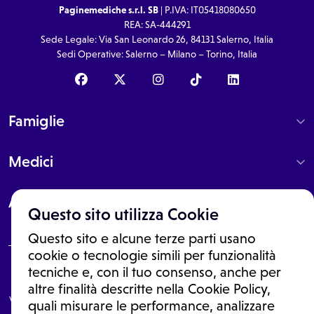
Paginemediche s.r.l. SB
| P.IVA: IT05418080650
REA: SA-444291
Sede Legale: Via San Leonardo 26, 84131 Salerno, Italia
Sedi Operative: Salerno – Milano – Torino, Italia
Famiglie
Medici
About
Questo sito utilizza Cookie
Questo sito e alcune terze parti usano
cookie o tecnologie simili per funzionalità
tecniche e, con il tuo consenso, anche per
Le informazioni proposte in questo sito non sono un consulto medico.
In nessun caso, queste informazioni sostituiscono un consulto, una
altre finalità descritte nella Cookie Policy,
visita o una diagnosi formulata dal medico. Non si devono considerare
quali misurare le performance, analizzare
le informazioni disponibili come suggerimenti per la formulazione di