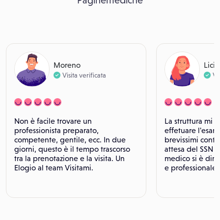
Paginemediche
Moreno
Licia
Visita verificata
Vi
Non è facile trovare un
La struttura mi 
professionista preparato,
effetuare l'esam
competente, gentile, ecc. In due
brevissimi contr
giorni, questo è il tempo trascorso
attesa del SSN d
tra la prenotazione e la visita. Un
medico si è dim
Elogio al team Visitami.
e professionale.