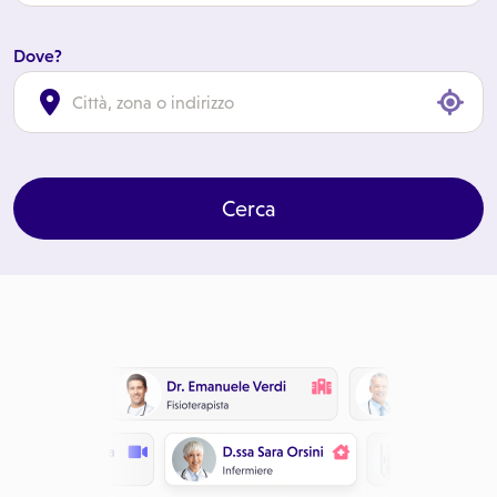
Dove?
cl
Cerca