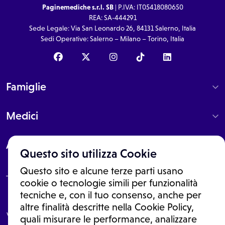
Paginemediche s.r.l. SB
| P.IVA: IT05418080650
REA: SA-444291
Sede Legale: Via San Leonardo 26, 84131 Salerno, Italia
Sedi Operative: Salerno – Milano – Torino, Italia
Famiglie
Medici
About
Questo sito utilizza Cookie
Questo sito e alcune terze parti usano
cookie o tecnologie simili per funzionalità
tecniche e, con il tuo consenso, anche per
Le informazioni proposte in questo sito non sono un consulto medico.
In nessun caso, queste informazioni sostituiscono un consulto, una
altre finalità descritte nella Cookie Policy,
visita o una diagnosi formulata dal medico. Non si devono considerare
quali misurare le performance, analizzare
le informazioni disponibili come suggerimenti per la formulazione di