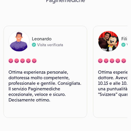
Paginemediche
Leonardo
Fili
Visita verificata
Vi
Ottima esperienza personale,
Ottima esperienz
dottoressa molto competente,
dottore. Avevo l
professionale e gentile. Consigliata.
10.15 e alle 10.
Il servizio Paginemediche
una puntualità e
eccezionale, veloce e sicuro.
“Svizzera” quasi 
Decisamente ottimo.