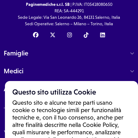
Paginemediche s.r.l. SB
| P.IVA: IT05418080650
REA: SA-444291
Sede Legale: Via San Leonardo 26, 84131 Salerno, Italia
Sedi Operative: Salerno – Milano – Torino, Italia
Famiglie
Medici
About
Questo sito utilizza Cookie
Questo sito e alcune terze parti usano
cookie o tecnologie simili per funzionalità
tecniche e, con il tuo consenso, anche per
Le informazioni proposte in questo sito non sono un consulto medico.
altre finalità descritte nella Cookie Policy,
In nessun caso, queste informazioni sostituiscono un consulto, una
visita o una diagnosi formulata dal medico. Non si devono considerare
quali misurare le performance, analizzare
le informazioni disponibili come suggerimenti per la formulazione di