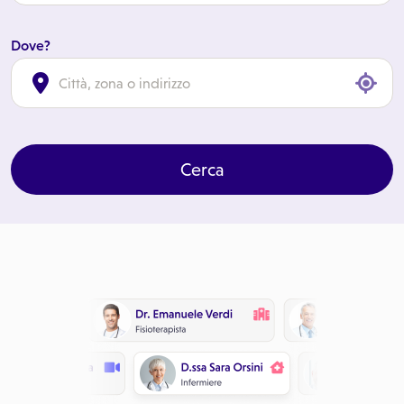
Dove?
cl
Cerca