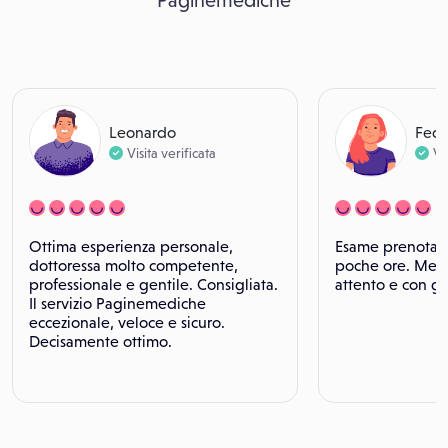
Paginemediche
Leonardo
Fede
Visita verificata
Vi
Ottima esperienza personale,
Esame prenotato
dottoressa molto competente,
poche ore. Medi
professionale e gentile. Consigliata.
attento e con g
Il servizio Paginemediche
eccezionale, veloce e sicuro.
Decisamente ottimo.