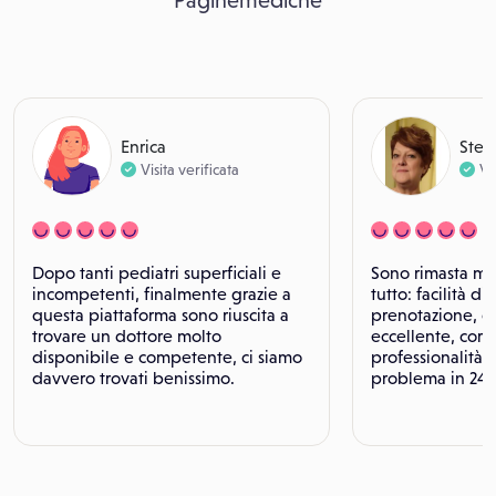
Paginemediche
Enrica
Stef
Visita verificata
Vi
Dopo tanti pediatri superficiali e
Sono rimasta mol
incompetenti, finalmente grazie a
tutto: facilità di 
questa piattaforma sono riuscita a
prenotazione, o
trovare un dottore molto
eccellente, corte
disponibile e competente, ci siamo
professionalità. 
davvero trovati benissimo.
problema in 24 o