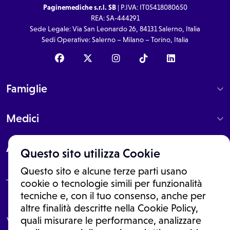
Paginemediche s.r.l. SB
| P.IVA: IT05418080650
REA: SA-444291
Sede Legale: Via San Leonardo 26, 84131 Salerno, Italia
Sedi Operative: Salerno – Milano – Torino, Italia
Famiglie
Medici
About
Questo sito utilizza Cookie
Questo sito e alcune terze parti usano
cookie o tecnologie simili per funzionalità
tecniche e, con il tuo consenso, anche per
Le informazioni proposte in questo sito non sono un consulto medico.
altre finalità descritte nella Cookie Policy,
In nessun caso, queste informazioni sostituiscono un consulto, una
visita o una diagnosi formulata dal medico. Non si devono considerare
quali misurare le performance, analizzare
le informazioni disponibili come suggerimenti per la formulazione di