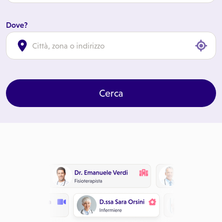
Dove?
cl
Cerca