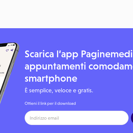
Scarica l’app Paginemedic
appuntamenti comodame
smartphone
È semplice, veloce e gratis.
Ottieni il link per il download