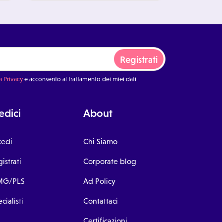
Registrati
a Privacy
e acconsento al trattamento dei miei dati
dici
About
cedi
Chi Siamo
istrati
Corporate blog
G/PLS
Ad Policy
cialisti
Contattaci
Certificazioni