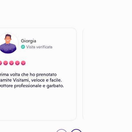
Giorgia
Rosy
Visita verificata
Visita ver
rima volta che ho prenotato
Grazie a Paginemedic
ramite Visitami, veloce e facile.
davvero una persona 
ottore professionale e garbato.
che un medico compe
esperienza con la Dott
assolutamente positiv