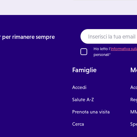
ter per rimanere sempre
Ho letto l'
Informativa sull
personali*
Famiglie
Me
Accedi
Ac
Salute A-Z
Reg
Prenota una visita
MM
Cerca
Spe