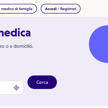
 medico di famiglia
Accedi
/ Registrati
 medica
deo o a domicilio.
Cerca
clicca per geolocalizzarti