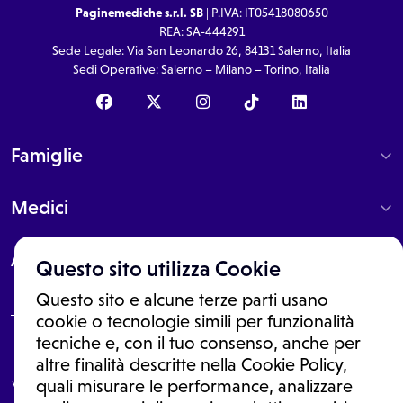
Paginemediche s.r.l. SB
| P.IVA: IT05418080650
REA: SA-444291
Sede Legale: Via San Leonardo 26, 84131 Salerno, Italia
Sedi Operative: Salerno – Milano – Torino, Italia
Famiglie
Medici
About
Questo sito utilizza Cookie
Questo sito e alcune terze parti usano
cookie o tecnologie simili per funzionalità
tecniche e, con il tuo consenso, anche per
Le informazioni proposte in questo sito non sono un consulto medico.
altre finalità descritte nella Cookie Policy,
In nessun caso, queste informazioni sostituiscono un consulto, una
visita o una diagnosi formulata dal medico. Non si devono considerare
quali misurare le performance, analizzare
le informazioni disponibili come suggerimenti per la formulazione di