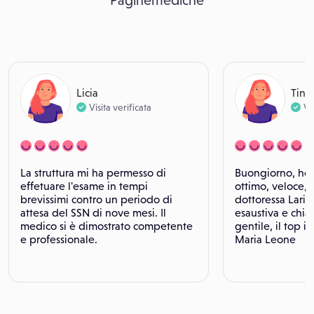
Paginemediche
Licia
Tina
Visita verificata
Vi
La struttura mi ha permesso di
Buongiorno, ho t
effetuare l'esame in tempi
ottimo, veloce, 
brevissimi contro un periodo di
dottoressa Laric
attesa del SSN di nove mesi. Il
esaustiva e chia
medico si è dimostrato competente
gentile, il top 
e professionale.
Maria Leone