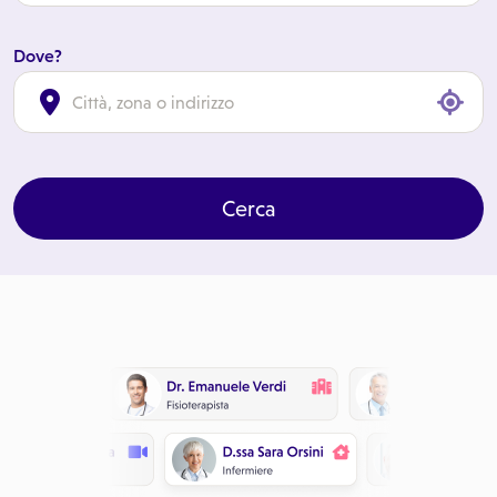
Dove?
cl
Cerca