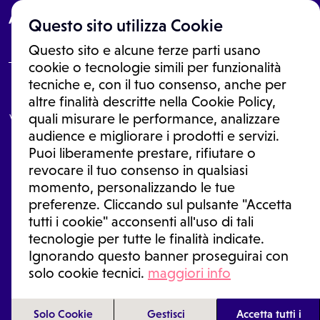
About
Questo sito utilizza Cookie
Questo sito e alcune terze parti usano
cookie o tecnologie simili per funzionalità
tecniche e, con il tuo consenso, anche per
Le informazioni proposte in questo sito non sono un consulto medico.
altre finalità descritte nella Cookie Policy,
In nessun caso, queste informazioni sostituiscono un consulto, una
visita o una diagnosi formulata dal medico. Non si devono considerare
quali misurare le performance, analizzare
le informazioni disponibili come suggerimenti per la formulazione di
audience e migliorare i prodotti e servizi.
una diagnosi, la determinazione di un trattamento o l'assunzione o
Puoi liberamente prestare, rifiutare o
sospensione di un farmaco senza prima consultare un medico di
medicina generale o uno specialista.
revocare il tuo consenso in qualsiasi
momento, personalizzando le tue
Condizioni di utilizzo
|
Privacy Policy
|
Gestione Cookie
Ⓒ 2026 | Tutti i diritti riservati.
preferenze. Cliccando sul pulsante "Accetta
tutti i cookie" acconsenti all'uso di tali
tecnologie per tutte le finalità indicate.
Ignorando questo banner proseguirai con
solo cookie tecnici.
maggiori info
Solo Cookie
Gestisci
Accetta tutti i