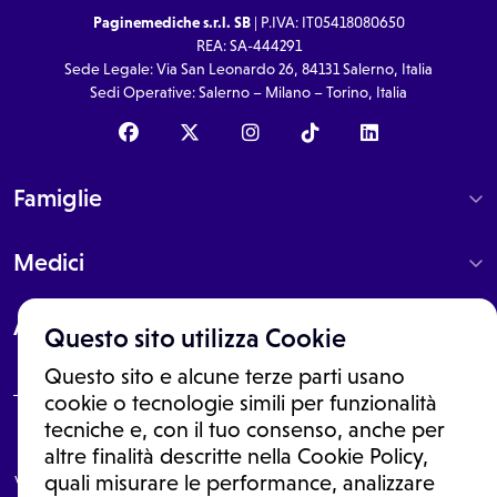
Paginemediche s.r.l. SB
| P.IVA: IT05418080650
REA: SA-444291
Sede Legale: Via San Leonardo 26, 84131 Salerno, Italia
Sedi Operative: Salerno – Milano – Torino, Italia
Famiglie
Medici
About
Questo sito utilizza Cookie
Questo sito e alcune terze parti usano
cookie o tecnologie simili per funzionalità
tecniche e, con il tuo consenso, anche per
Le informazioni proposte in questo sito non sono un consulto medico.
altre finalità descritte nella Cookie Policy,
In nessun caso, queste informazioni sostituiscono un consulto, una
visita o una diagnosi formulata dal medico. Non si devono considerare
quali misurare le performance, analizzare
le informazioni disponibili come suggerimenti per la formulazione di