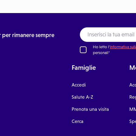
ter per rimanere sempre
Ho letto l'
Informativa sull
personali*
Famiglie
Me
Accedi
Ac
Salute A-Z
Reg
Prenota una visita
MM
Cerca
Spe