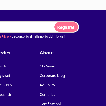
Registrati
a Privacy
e acconsento al trattamento dei miei dati
dici
About
cedi
Chi Siamo
istrati
Corporate blog
G/PLS
Ad Policy
cialisti
Contattaci
Certificazioni