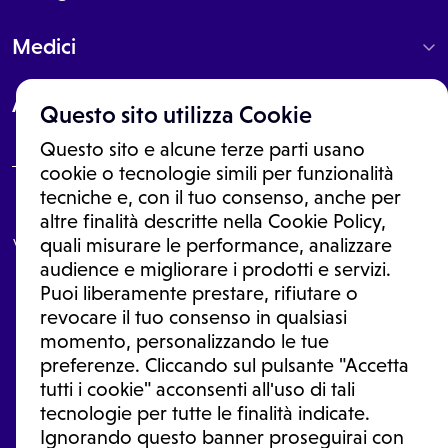
Medici
About
Questo sito utilizza Cookie
Questo sito e alcune terze parti usano
cookie o tecnologie simili per funzionalità
tecniche e, con il tuo consenso, anche per
Le informazioni proposte in questo sito non sono un consulto medico.
altre finalità descritte nella Cookie Policy,
In nessun caso, queste informazioni sostituiscono un consulto, una
visita o una diagnosi formulata dal medico. Non si devono considerare
quali misurare le performance, analizzare
le informazioni disponibili come suggerimenti per la formulazione di
audience e migliorare i prodotti e servizi.
una diagnosi, la determinazione di un trattamento o l'assunzione o
Puoi liberamente prestare, rifiutare o
sospensione di un farmaco senza prima consultare un medico di
medicina generale o uno specialista.
revocare il tuo consenso in qualsiasi
momento, personalizzando le tue
Condizioni di utilizzo
|
Privacy Policy
|
Gestione Cookie
Ⓒ 2026 | Tutti i diritti riservati.
preferenze. Cliccando sul pulsante "Accetta
tutti i cookie" acconsenti all'uso di tali
tecnologie per tutte le finalità indicate.
Ignorando questo banner proseguirai con