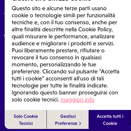
Questo sito e alcune terze parti usano
cookie o tecnologie simili per funzionalità
tecniche e, con il tuo consenso, anche per
Le informazioni proposte in questo sito non sono un consulto medico.
altre finalità descritte nella Cookie Policy,
In nessun caso, queste informazioni sostituiscono un consulto, una
visita o una diagnosi formulata dal medico. Non si devono considerare
quali misurare le performance, analizzare
le informazioni disponibili come suggerimenti per la formulazione di
audience e migliorare i prodotti e servizi.
una diagnosi, la determinazione di un trattamento o l'assunzione o
Puoi liberamente prestare, rifiutare o
sospensione di un farmaco senza prima consultare un medico di
medicina generale o uno specialista.
revocare il tuo consenso in qualsiasi
momento, personalizzando le tue
Condizioni di utilizzo
|
Privacy Policy
|
Gestione Cookie
Ⓒ 2026 | Tutti i diritti riservati.
preferenze. Cliccando sul pulsante "Accetta
tutti i cookie" acconsenti all'uso di tali
tecnologie per tutte le finalità indicate.
Ignorando questo banner proseguirai con
solo cookie tecnici.
maggiori info
Solo Cookie
Gestisci
Accetta tutti i
IN CASO DI EMERGENZA SANITARIA CHIAMARE IL 118
Tecnici
Preferenze
Cookie