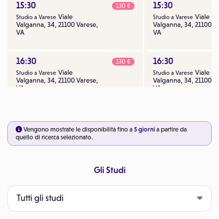
15:30
15:30
130 €
Viale
Viale
Studio a Varese
Studio a Varese
Valganna, 34, 21100 Varese,
Valganna, 34, 21100 V
VA
VA
16:30
16:30
130 €
Viale
Viale
Studio a Varese
Studio a Varese
Valganna, 34, 21100 Varese,
Valganna, 34, 21100 V
VA
VA
17:30
17:30
130 €
Viale
Viale
Studio a Varese
Studio a Varese
Vengono mostrate le disponibilità fino a
5 giorni
a partire da
Valganna, 34, 21100 Varese,
Valganna, 34, 21100 V
quello di ricerca selezionato.
VA
VA
Gli Studi
18:30
18:30
Tutti gli studi