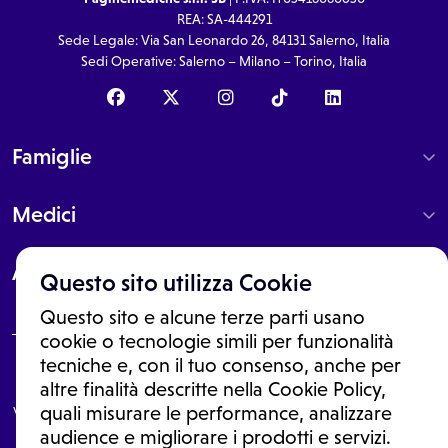
REA: SA-444291
Sede Legale: Via San Leonardo 26, 84131 Salerno, Italia
Sedi Operative: Salerno – Milano – Torino, Italia
Famiglie
Medici
About
Questo sito utilizza Cookie
Questo sito e alcune terze parti usano
cookie o tecnologie simili per funzionalità
tecniche e, con il tuo consenso, anche per
Le informazioni proposte in questo sito non sono un consulto medico.
altre finalità descritte nella Cookie Policy,
In nessun caso, queste informazioni sostituiscono un consulto, una
visita o una diagnosi formulata dal medico. Non si devono considerare
quali misurare le performance, analizzare
le informazioni disponibili come suggerimenti per la formulazione di
audience e migliorare i prodotti e servizi.
una diagnosi, la determinazione di un trattamento o l'assunzione o