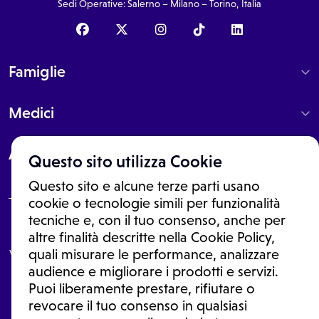
Sedi Operative: Salerno – Milano – Torino, Italia
Famiglie
Medici
About
Questo sito utilizza Cookie
Questo sito e alcune terze parti usano
cookie o tecnologie simili per funzionalità
tecniche e, con il tuo consenso, anche per
Le informazioni proposte in questo sito non sono un consulto medico.
altre finalità descritte nella Cookie Policy,
In nessun caso, queste informazioni sostituiscono un consulto, una
visita o una diagnosi formulata dal medico. Non si devono considerare
quali misurare le performance, analizzare
le informazioni disponibili come suggerimenti per la formulazione di
audience e migliorare i prodotti e servizi.
una diagnosi, la determinazione di un trattamento o l'assunzione o
Puoi liberamente prestare, rifiutare o
sospensione di un farmaco senza prima consultare un medico di
medicina generale o uno specialista.
revocare il tuo consenso in qualsiasi