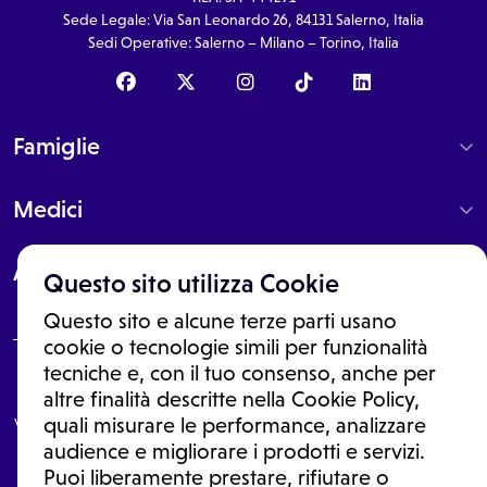
Sede Legale: Via San Leonardo 26, 84131 Salerno, Italia
Sedi Operative: Salerno – Milano – Torino, Italia
Famiglie
Medici
About
Questo sito utilizza Cookie
Questo sito e alcune terze parti usano
cookie o tecnologie simili per funzionalità
tecniche e, con il tuo consenso, anche per
Le informazioni proposte in questo sito non sono un consulto medico.
altre finalità descritte nella Cookie Policy,
In nessun caso, queste informazioni sostituiscono un consulto, una
visita o una diagnosi formulata dal medico. Non si devono considerare
quali misurare le performance, analizzare
le informazioni disponibili come suggerimenti per la formulazione di
audience e migliorare i prodotti e servizi.
una diagnosi, la determinazione di un trattamento o l'assunzione o
Puoi liberamente prestare, rifiutare o
sospensione di un farmaco senza prima consultare un medico di