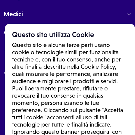
Medici
About
Questo sito utilizza Cookie
Questo sito e alcune terze parti usano
cookie o tecnologie simili per funzionalità
tecniche e, con il tuo consenso, anche per
Le informazioni proposte in questo sito non sono un consulto medico.
altre finalità descritte nella Cookie Policy,
In nessun caso, queste informazioni sostituiscono un consulto, una
visita o una diagnosi formulata dal medico. Non si devono considerare
quali misurare le performance, analizzare
le informazioni disponibili come suggerimenti per la formulazione di
audience e migliorare i prodotti e servizi.
una diagnosi, la determinazione di un trattamento o l'assunzione o
Puoi liberamente prestare, rifiutare o
sospensione di un farmaco senza prima consultare un medico di
medicina generale o uno specialista.
revocare il tuo consenso in qualsiasi
momento, personalizzando le tue
Condizioni di utilizzo
|
Privacy Policy
|
Gestione Cookie
Ⓒ 2026 | Tutti i diritti riservati.
preferenze. Cliccando sul pulsante "Accetta
tutti i cookie" acconsenti all'uso di tali
tecnologie per tutte le finalità indicate.
Ignorando questo banner proseguirai con