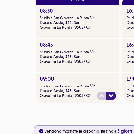
08:30
16
Via
Studio a San Giovanni La Punta
Stud
Duca d'Aosta, 345, San
Duca
Giovanni La Punta, 95037 CT
Gio
08:45
16
Via
Studio a San Giovanni La Punta
Stud
Duca d'Aosta, 345, San
Duca
Giovanni La Punta, 95037 CT
Gio
09:00
17
Via
Studio a San Giovanni La Punta
Stud
Duca d'Aosta, 345, San
Duca
Giovanni La Punta, 95037 CT
Gio
09:15
17:
Via
Studio a San Giovanni La Punta
Stud
Duca d'Aosta, 345, San
Duca
Giovanni La Punta, 95037 CT
Gio
5 giorni
Vengono mostrate le disponibilità fino a