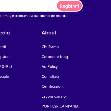
Giovanni La Punta, 95037 CT
Giovanni
Registrati
11:30
a Privacy
e acconsento al trattamento dei miei dati
a
Studio a 
Duca d'A
Giovanni
dici
About
11:45
cedi
Chi Siamo
a
Studio a 
Duca d'A
istrati
Corporate blog
Giovanni
G/PLS
Ad Policy
cialisti
Contattaci
Certificazioni
Lavora con noi
POR FESR CAMPANIA