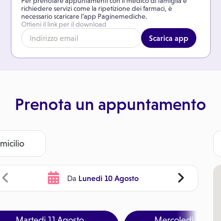
Per prenotare appuntamenti con il medico di famiglia e
richiedere servizi come la ripetizione dei farmaci, è
necessario scaricare l’app Paginemediche.
Ottieni il link per il download
Scarica app
Prenota un appuntamento
omicilio
Lunedi 10 Agosto
Da
Martedi 11 Agosto
Mercoledi 12 Ago