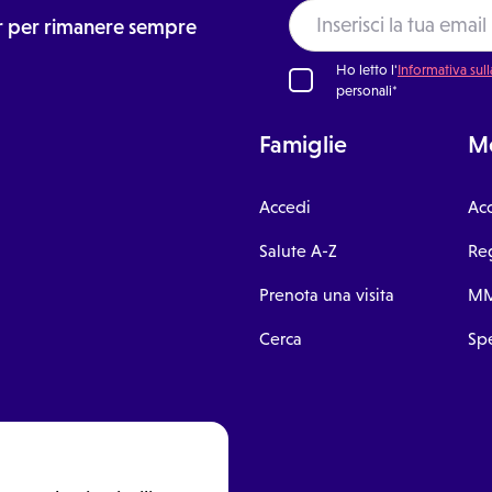
vanni La Punta, 95037 CT
Giovanni La Punta, 95037 CT
ter per rimanere sempre
11:30
Ho letto l'
Informativa sull
personali*
Vi
Studio a San Giovanni La Punta
Duca d'Aosta, 345, San
Giovanni La Punta, 95037 CT
Famiglie
Me
11:45
Accedi
Ac
Vi
Studio a San Giovanni La Punta
Duca d'Aosta, 345, San
Salute A-Z
Reg
Giovanni La Punta, 95037 CT
Prenota una visita
MM
Cerca
Spe