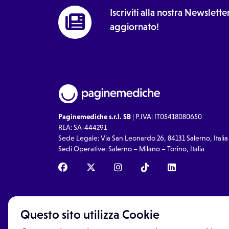
Giovanni La Punta, 95037 CT
Gio
Iscriviti alla nostra Newslet
aggiornato!
11:30
Via
Studio a San Giovanni La Punta
Duca d'Aosta, 345, San
Giovanni La Punta, 95037 CT
11:45
Via
Studio a San Giovanni La Punta
Duca d'Aosta, 345, San
Paginemediche s.r.l. SB
| P.IVA: IT05418080650
Giovanni La Punta, 95037 CT
REA: SA-444291
Sede Legale: Via San Leonardo 26, 84131 Salerno, Italia
Sedi Operative: Salerno – Milano – Torino, Italia
Questo sito utilizza Cookie