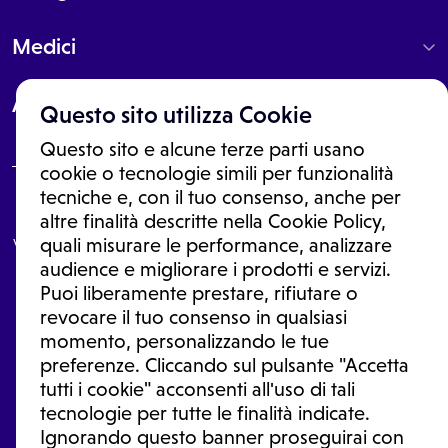
Medici
About
Questo sito utilizza Cookie
Questo sito e alcune terze parti usano
cookie o tecnologie simili per funzionalità
tecniche e, con il tuo consenso, anche per
Le informazioni proposte in questo sito non sono un consulto medico.
altre finalità descritte nella Cookie Policy,
In nessun caso, queste informazioni sostituiscono un consulto, una
visita o una diagnosi formulata dal medico. Non si devono considerare
quali misurare le performance, analizzare
le informazioni disponibili come suggerimenti per la formulazione di
audience e migliorare i prodotti e servizi.
una diagnosi, la determinazione di un trattamento o l'assunzione o
Puoi liberamente prestare, rifiutare o
sospensione di un farmaco senza prima consultare un medico di
medicina generale o uno specialista.
revocare il tuo consenso in qualsiasi
momento, personalizzando le tue
Condizioni di utilizzo
|
Privacy Policy
|
Gestione Cookie
Ⓒ 2026 | Tutti i diritti riservati.
preferenze. Cliccando sul pulsante "Accetta
tutti i cookie" acconsenti all'uso di tali
tecnologie per tutte le finalità indicate.
Ignorando questo banner proseguirai con