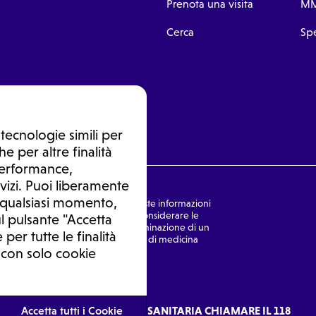
Prenota una visita
MM
Cerca
Spe
tecnologie simili per
e per altre finalità
 performance,
vizi. Puoi liberamente
n qualsiasi momento,
nsulto medico. In nessun caso, queste informazioni
rmulata dal medico. Non si devono considerare le
l pulsante "Accetta
ulazione di una diagnosi, la determinazione di un
 per tutte le finalità
o senza prima consultare un medico di medicina
 con solo cookie
Ⓒ 2026 | Tutti i diritti riservati.
Accetta tutti i Cookie
IN CASO DI EMERGENZA SANITARIA CHIAMARE IL 118