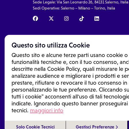
Sede Legale: Via San Leonardo 26, 84131 Salerno, Italia
Sedi Operative: Salerno – Milano – Torino, Italia
Questo sito utilizza Cookie
Questo sito e alcune terze parti usano cookie o 
funzionalità tecniche e, con il tuo consenso, anch
descritte nella Cookie Policy, quali misurare le
analizzare audience e migliorare i prodotti e ser
prestare, rifiutare o revocare il tuo consenso i
Le informazioni proposte in questo sito non sono un co
sostituiscono un consulto, una visita o una diagnosi fo
personalizzando le tue preferenze. Cliccando su
informazioni disponibili come suggerimenti per la form
tutti i cookie" acconsenti all'uso di tali tecnologie
trattamento o l'assunzione o sospensione di un farmac
generale o uno specialista.
indicate. Ignorando questo banner proseguirai
tecnici.
maggiori info
Condizioni di utilizzo
|
Privacy Policy
|
Gestione Cookie
Solo Cookie Tecnici
Gestisci Preferenze