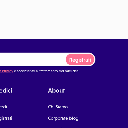
Registrati
a Privacy
e acconsento al trattamento dei miei dati
dici
About
cedi
Chi Siamo
istrati
Corporate blog