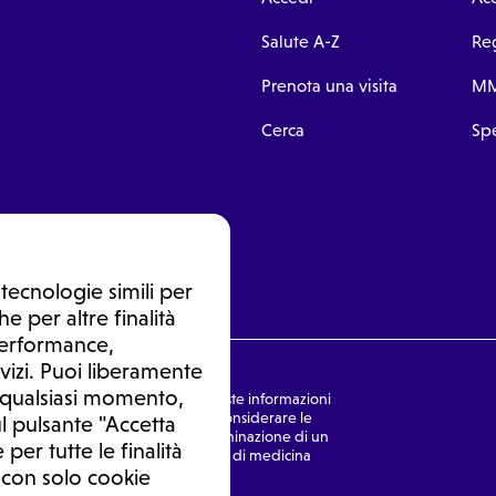
Salute A-Z
Reg
Prenota una visita
MM
Cerca
Spe
tecnologie simili per
e per altre finalità
 performance,
vizi. Puoi liberamente
n qualsiasi momento,
nsulto medico. In nessun caso, queste informazioni
rmulata dal medico. Non si devono considerare le
l pulsante "Accetta
ulazione di una diagnosi, la determinazione di un
 per tutte le finalità
o senza prima consultare un medico di medicina
 con solo cookie