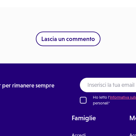
Lascia un commento
ter per rimanere sempre
Ho letto l'
Informativa sull
personali*
Famiglie
Me
Accedi
Ac