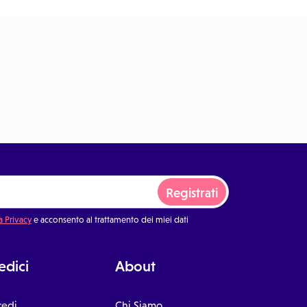
Registrati
a Privacy
e acconsento al trattamento dei miei dati
dici
About
cedi
Chi Siamo