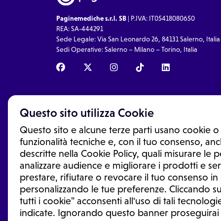
Paginemediche s.r.l. SB
| P.IVA: IT05418080650
REA: SA-444291
Sede Legale: Via San Leonardo 26, 84131 Salerno, Italia
Sedi Operative: Salerno – Milano – Torino, Italia
Questo sito utilizza Cookie
Questo sito e alcune terze parti usano cookie o 
funzionalità tecniche e, con il tuo consenso, anch
descritte nella Cookie Policy, quali misurare le
analizzare audience e migliorare i prodotti e ser
prestare, rifiutare o revocare il tuo consenso i
Le informazioni proposte in questo sito non sono un co
sostituiscono un consulto, una visita o una diagnosi fo
personalizzando le tue preferenze. Cliccando su
informazioni disponibili come suggerimenti per la form
tutti i cookie" acconsenti all'uso di tali tecnologie
trattamento o l'assunzione o sospensione di un farmac
generale o uno specialista.
indicate. Ignorando questo banner proseguirai