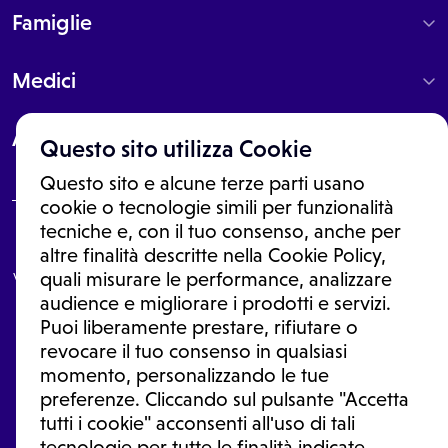
Famiglie
Medici
About
Questo sito utilizza Cookie
Questo sito e alcune terze parti usano
cookie o tecnologie simili per funzionalità
tecniche e, con il tuo consenso, anche per
Le informazioni proposte in questo sito non sono un consulto medico.
altre finalità descritte nella Cookie Policy,
In nessun caso, queste informazioni sostituiscono un consulto, una
visita o una diagnosi formulata dal medico. Non si devono considerare
quali misurare le performance, analizzare
le informazioni disponibili come suggerimenti per la formulazione di
audience e migliorare i prodotti e servizi.
una diagnosi, la determinazione di un trattamento o l'assunzione o
Puoi liberamente prestare, rifiutare o
sospensione di un farmaco senza prima consultare un medico di
medicina generale o uno specialista.
revocare il tuo consenso in qualsiasi
momento, personalizzando le tue
Condizioni di utilizzo
|
Privacy Policy
|
Gestione Cookie
Ⓒ 2026 | Tutti i diritti riservati.
preferenze. Cliccando sul pulsante "Accetta
tutti i cookie" acconsenti all'uso di tali
tecnologie per tutte le finalità indicate.