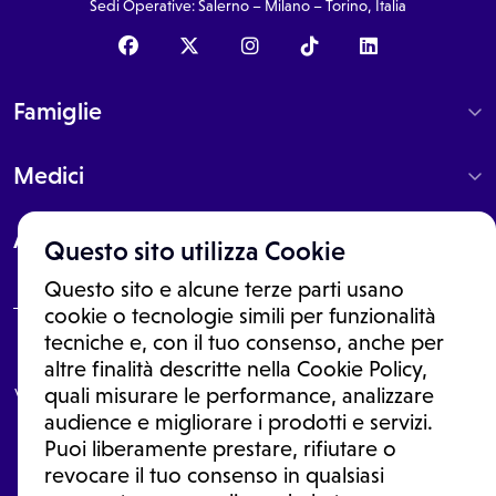
Sedi Operative: Salerno – Milano – Torino, Italia
Famiglie
Medici
About
Questo sito utilizza Cookie
Questo sito e alcune terze parti usano
cookie o tecnologie simili per funzionalità
tecniche e, con il tuo consenso, anche per
Le informazioni proposte in questo sito non sono un consulto medico.
altre finalità descritte nella Cookie Policy,
In nessun caso, queste informazioni sostituiscono un consulto, una
visita o una diagnosi formulata dal medico. Non si devono considerare
quali misurare le performance, analizzare
le informazioni disponibili come suggerimenti per la formulazione di
audience e migliorare i prodotti e servizi.
una diagnosi, la determinazione di un trattamento o l'assunzione o
Puoi liberamente prestare, rifiutare o
sospensione di un farmaco senza prima consultare un medico di
medicina generale o uno specialista.
revocare il tuo consenso in qualsiasi