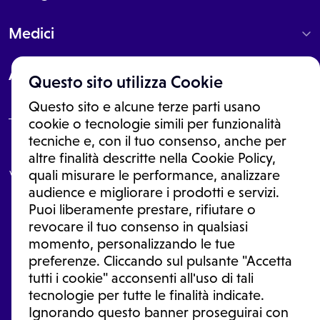
Medici
About
Questo sito utilizza Cookie
Questo sito e alcune terze parti usano
cookie o tecnologie simili per funzionalità
tecniche e, con il tuo consenso, anche per
Le informazioni proposte in questo sito non sono un consulto medico.
altre finalità descritte nella Cookie Policy,
In nessun caso, queste informazioni sostituiscono un consulto, una
visita o una diagnosi formulata dal medico. Non si devono considerare
quali misurare le performance, analizzare
le informazioni disponibili come suggerimenti per la formulazione di
audience e migliorare i prodotti e servizi.
una diagnosi, la determinazione di un trattamento o l'assunzione o
Puoi liberamente prestare, rifiutare o
sospensione di un farmaco senza prima consultare un medico di
medicina generale o uno specialista.
revocare il tuo consenso in qualsiasi
momento, personalizzando le tue
Condizioni di utilizzo
|
Privacy Policy
|
Gestione Cookie
Ⓒ 2026 | Tutti i diritti riservati.
preferenze. Cliccando sul pulsante "Accetta
tutti i cookie" acconsenti all'uso di tali
tecnologie per tutte le finalità indicate.
Ignorando questo banner proseguirai con